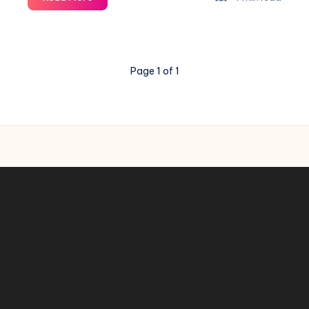
çekme
Matbahis
Page 1 of 1