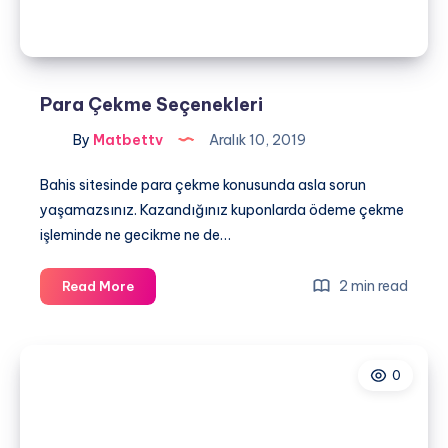
Para Çekme Seçenekleri
By
Matbettv
Aralık 10, 2019
Bahis sitesinde para çekme konusunda asla sorun
yaşamazsınız. Kazandığınız kuponlarda ödeme çekme
işleminde ne gecikme ne de…
Para
2 min read
Read More
Çekme
Seçenekleri
0