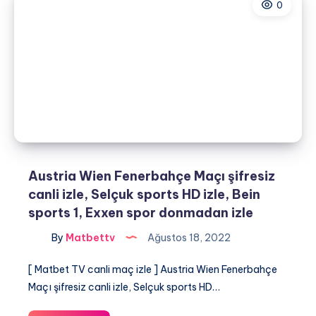
0
]
Ümraniye
Galatasaray
maçı
canli
izle,
Selçuk
Sports
HD
şifresiz
izle
Austria Wien Fenerbahçe Maçı şifresiz
canli izle, Selçuk sports HD izle, Bein
sports 1, Exxen spor donmadan izle
By
Matbettv
Ağustos 18, 2022
[ Matbet TV canli maç izle ] Austria Wien Fenerbahçe
Maçı şifresiz canli izle, Selçuk sports HD…