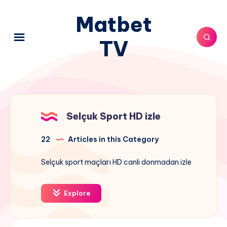
Matbet
TV
Selçuk Sport HD izle
22
Articles in this Category
Selçuk sport maçları HD canli donmadan izle
Explore