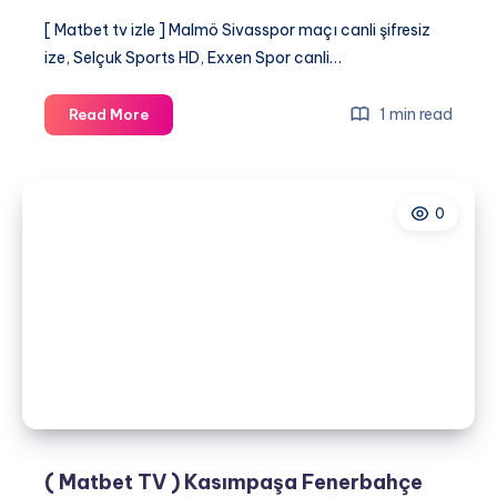
[ Matbet tv izle ] Malmö Sivasspor maçı canli şifresiz
ize, Selçuk Sports HD, Exxen Spor canli…
[
1 min read
Read More
Matbet
tv
izle
0
]
Malmö
Sivasspor
maçı
canli
şifresiz
ize,
Selçuk
Sports
HD,
Exxen
( Matbet TV ) Kasımpaşa Fenerbahçe
Spor