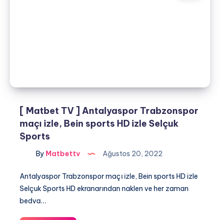
Fenerbahçe
maçı
canli
izle,
Derbi
Selçuk
sports
HD
şifresiz
izle,
[ Matbet TV ] Antalyaspor Trabzonspor
Bein
maçı izle, Bein sports HD izle Selçuk
sports
Sports
1
izle
By
Matbettv
Ağustos 20, 2022
Antalyaspor Trabzonspor maçı izle, Bein sports HD izle
Selçuk Sports HD ekranarından naklen ve her zaman
bedva…