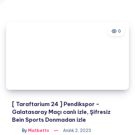
0
[ Taraftarium 24 ] Pendikspor –
Galatasaray Maçı canlı izle, Şifresiz
Bein Sports Donmadan izle
By
Matbettv
Aralık 2, 2023