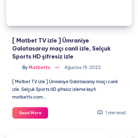
Selçuk
Sports
HD
Bein
sports
1
[ Matbet TV izle ] Ümraniye
Galatasaray maçı canli izle, Selçuk
Sports HD şifresiz izle
By
Matbettv
Ağustos 19, 2022
[ Matbet TV izle ] Ümraniye Galatasaray maçı canli
izle, Selçuk Sports HD şifresiz izleme keyfi
matbettv.com…
[
1 min read
Read More
Matbet
TV
izle