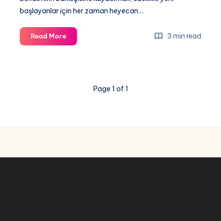
başlayanlar için her zaman heyecan…
1win
3 min read
Read More
Giriş,
1
Win
yeni
Page 1 of 1
giriş,
1
WİN
Türkiye
Giriş
adresi
2021