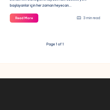
başlayanlar için her zaman heyecan…
1win
3 min read
Read More
Giriş,
1
Win
yeni
Page 1 of 1
giriş,
1
WİN
Türkiye
Giriş
adresi
2021