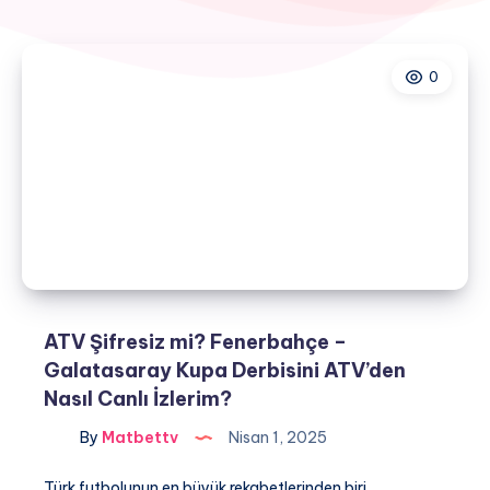
0
ATV Şifresiz mi? Fenerbahçe –
Galatasaray Kupa Derbisini ATV’den
Nasıl Canlı İzlerim?
By
Matbettv
Nisan 1, 2025
Türk futbolunun en büyük rekabetlerinden biri