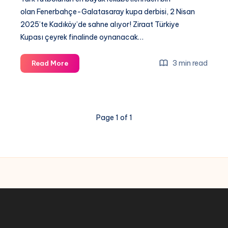
olan Fenerbahçe-Galatasaray kupa derbisi, 2 Nisan
2025’te Kadıköy’de sahne alıyor! Ziraat Türkiye
Kupası çeyrek finalinde oynanacak…
ATV
3 min read
Read More
Şifresiz
mi?
Fenerbahçe
–
Page 1 of 1
Galatasaray
Kupa
Derbisini
ATV’den
Nasıl
Canlı
İzlerim?