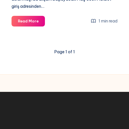
giriş adresinden…
Beşiktaş
1 min read
Read More
Galatasaray
Derbisi
izle
şifresiz,
Page 1 of 1
Selçuk
sports
HD
izle