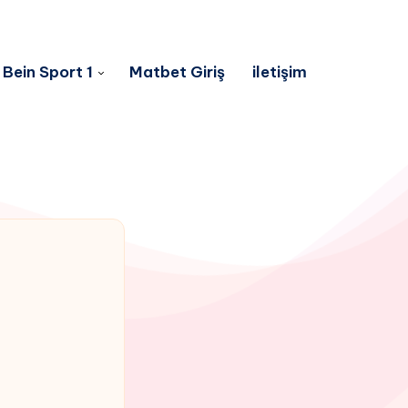
Bein Sport 1
Matbet Giriş
iletişim