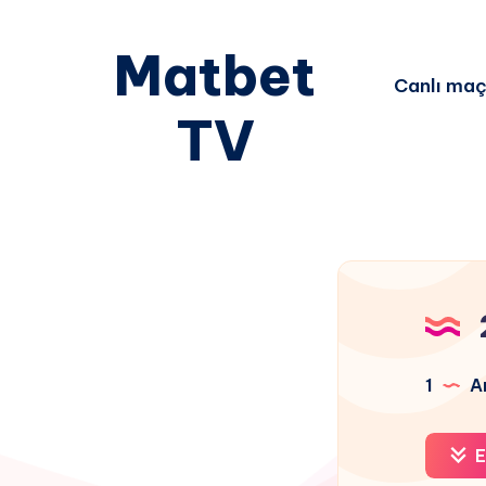
Matbet
Canlı maç
TV
1
Ar
E