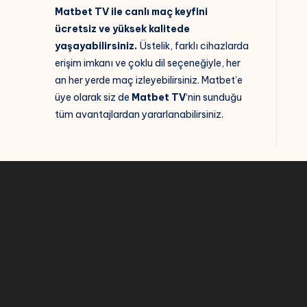
Matbet TV ile canlı maç keyfini
ücretsiz ve yüksek kalitede
yaşayabilirsiniz.
Üstelik, farklı cihazlarda
erişim imkanı ve çoklu dil seçeneğiyle, her
an her yerde maç izleyebilirsiniz. Matbet’e
üye olarak siz de
Matbet TV
‘nin sunduğu
tüm avantajlardan yararlanabilirsiniz.