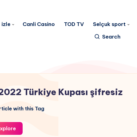
 izle
Canli Casino
TOD TV
Selçuk sport
Search
2022 Türkiye Kupası şifresiz
ticle with this Tag
xplore