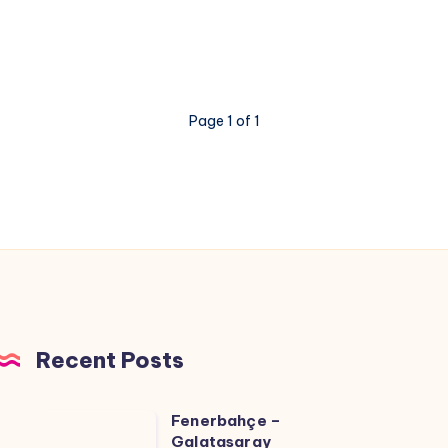
Page 1 of 1
Recent Posts
Fenerbahçe –
Fenerbahçe
Galatasaray