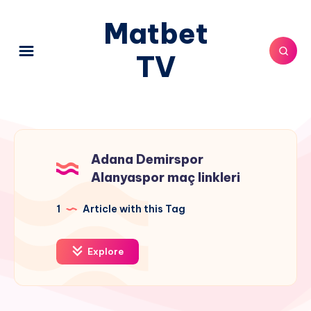
Matbet
TV
Adana Demirspor
Alanyaspor maç linkleri
1
Article with this Tag
Explore