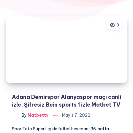
0
Adana Demirspor Alanyaspor maçı canli
izle, Şifresiz Bein sports 1 izle Matbet TV
By
Matbettv
Mayıs 7, 2022
Spor Toto Süper Lig’de futbol heyecanı 36. hafta