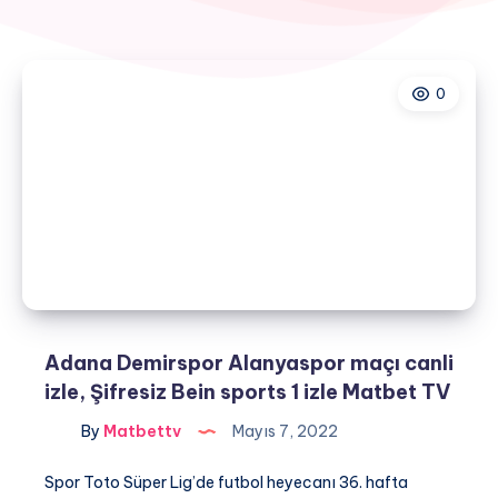
0
Adana Demirspor Alanyaspor maçı canli
izle, Şifresiz Bein sports 1 izle Matbet TV
By
Matbettv
Mayıs 7, 2022
Spor Toto Süper Lig’de futbol heyecanı 36. hafta