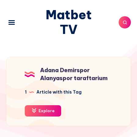
Matbet
TV
Adana Demirspor
Alanyaspor taraftarium
1
Article with this Tag
Explore