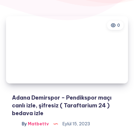
0
Adana Demirspor – Pendikspor maçı
canlı izle, şifresiz ( Taraftarium 24 )
bedava izle
By
Matbettv
Eylül 15, 2023