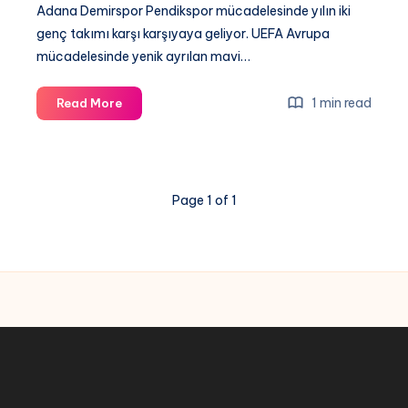
Adana Demirspor Pendikspor mücadelesinde yılın iki
genç takımı karşı karşıyaya geliyor. UEFA Avrupa
mücadelesinde yenik ayrılan mavi…
Adana
1 min read
Read More
Demirspor
–
Pendikspor
maçı
Page 1 of 1
canlı
izle,
şifresiz
(
Taraftarium
24
)
bedava
izle