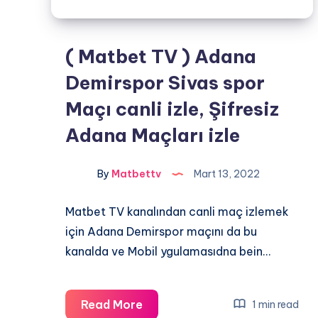
( Matbet TV ) Adana
Demirspor Sivas spor
Maçı canli izle, Şifresiz
Adana Maçları izle
By
Matbettv
Mart 13, 2022
Matbet TV kanalından canli maç izlemek
için Adana Demirspor maçını da bu
kanalda ve Mobil ygulamasıdna bein…
(
Read More
1 min read