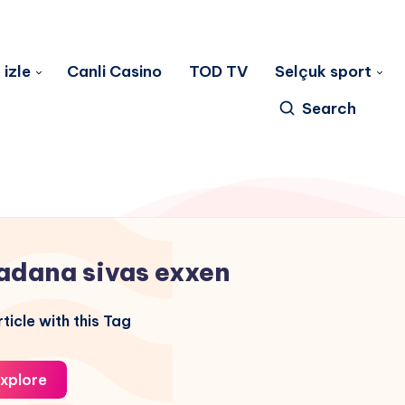
 izle
Canli Casino
TOD TV
Selçuk sport
Search
adana sivas exxen
ticle with this Tag
xplore