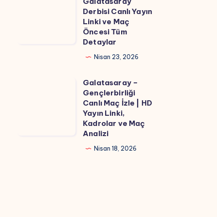
Galatasaray
–
Derbisi Canlı Yayın
Galatasaray
Linki ve Maç
Öncesi Tüm
Derbisi
Detaylar
Canlı
Nisan 23, 2026
Yayın
Linki
Galatasaray –
Galatasaray
ve
Gençlerbirliği
–
Maç
Canlı Maç İzle | HD
Gençlerbirliği
Yayın Linki,
Öncesi
Kadrolar ve Maç
Canlı
Tüm
Analizi
Maç
Detaylar
Nisan 18, 2026
İzle
|
HD
Yayın
Linki,