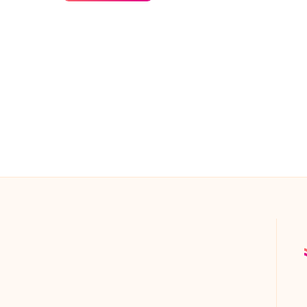
Matbet
TV
)
Adana
Demirspor
Sivas
spor
Maçı
canli
izle,
Şifresiz
Adana
Maçları
izle