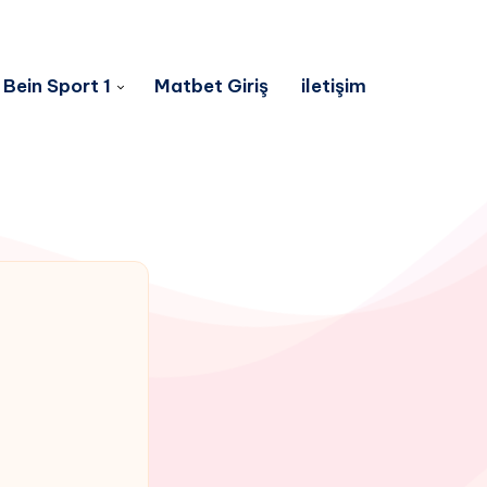
Bein Sport 1
Matbet Giriş
iletişim