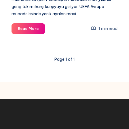
genç takımı karşı karşıyaya geliyor. UEFA Avrupa
mücadelesinde yenik ayrılan mavi…
Adana
1 min read
Read More
Demirspor
–
Pendikspor
maçı
Page 1 of 1
canlı
izle,
şifresiz
(
Taraftarium
24
)
bedava
izle