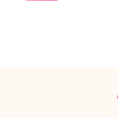
Exxne
Spor
]
AEK
Larnaca
Fenerbahçe
Maçı
canli
izle,
Exxende
Şifresiz
canli
maç
izle