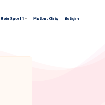
Bein Sport 1
Matbet Giriş
iletişim