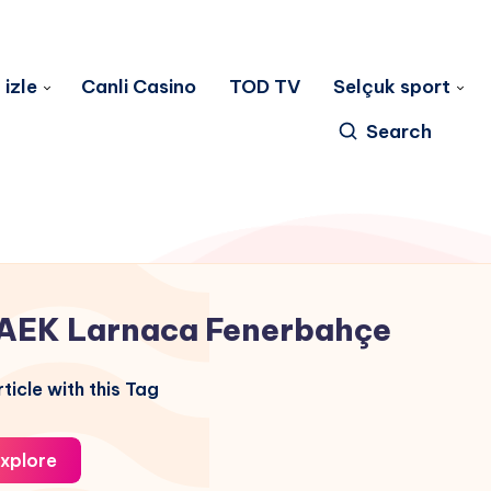
 izle
Canli Casino
TOD TV
Selçuk sport
Search
AEK Larnaca Fenerbahçe
ticle with this Tag
xplore