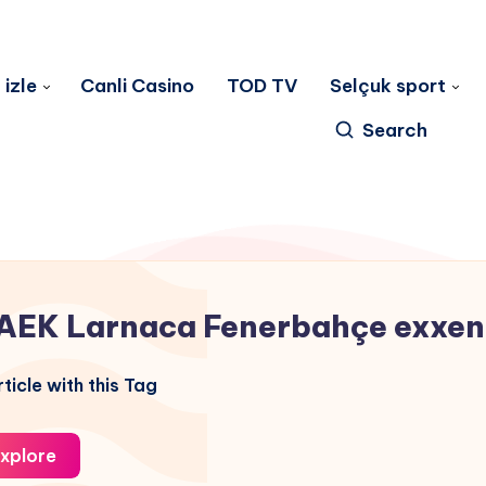
 izle
Canli Casino
TOD TV
Selçuk sport
Search
AEK Larnaca Fenerbahçe exxe
ticle with this Tag
xplore