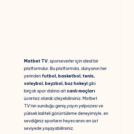
Matbet TV
, sporseverler için ideal bir
platformdur. Bu platformda, dünyanın her
yerinden
futbol, basketbol, tenis,
voleybol, beyzbol, buz hokeyi
gibi
birçok spor dalına ait
canlı maçları
ücretsiz olarak izleyebilirsiniz. Matbet
TV’nin sunduğu geniş yayın yelpazesi ve
yüksek kaliteli görüntüleme deneyimiyle, en
sevdiğiniz sporların heyecanını en üst
seviyede yaşayabilirsiniz.