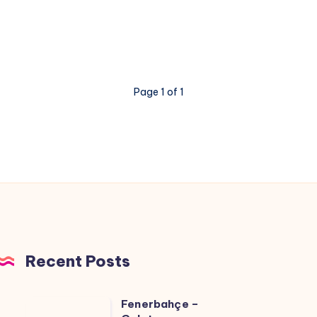
Page 1 of 1
Recent Posts
Fenerbahçe –
Fenerbahçe