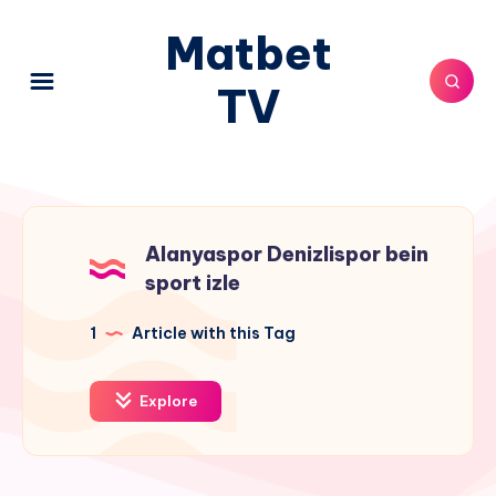
Matbet
TV
Alanyaspor Denizlispor bein
sport izle
1
Article with this Tag
Explore