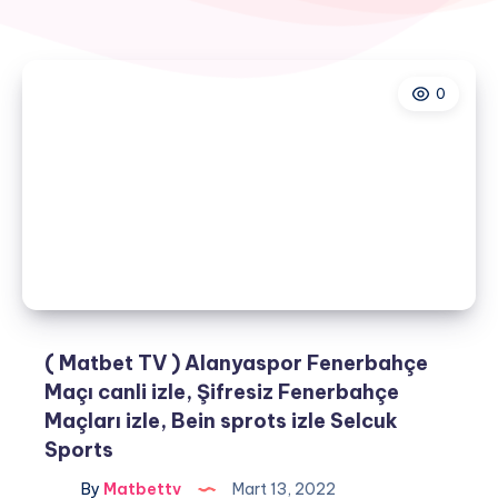
0
( Matbet TV ) Alanyaspor Fenerbahçe
Maçı canli izle, Şifresiz Fenerbahçe
Maçları izle, Bein sprots izle Selcuk
Sports
By
Matbettv
Mart 13, 2022