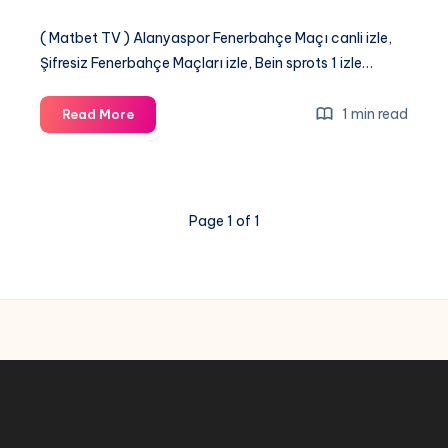
( Matbet TV ) Alanyaspor Fenerbahçe Maçı canli izle,
Şifresiz Fenerbahçe Maçları izle, Bein sprots 1 izle…
(
1 min read
Read More
Matbet
TV
)
Alanyaspor
Page 1 of 1
Fenerbahçe
Maçı
canli
izle,
Şifresiz
Fenerbahçe
Maçları
izle,
Bein
sprots