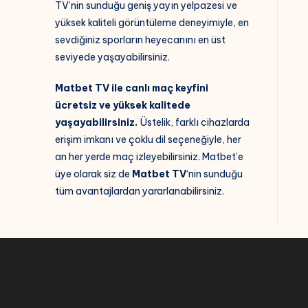
TV’nin sunduğu geniş yayın yelpazesi ve
yüksek kaliteli görüntüleme deneyimiyle, en
sevdiğiniz sporların heyecanını en üst
seviyede yaşayabilirsiniz.
Matbet TV ile canlı maç keyfini
ücretsiz ve yüksek kalitede
yaşayabilirsiniz.
Üstelik, farklı cihazlarda
erişim imkanı ve çoklu dil seçeneğiyle, her
an her yerde maç izleyebilirsiniz. Matbet’e
üye olarak siz de
Matbet TV
‘nin sunduğu
tüm avantajlardan yararlanabilirsiniz.