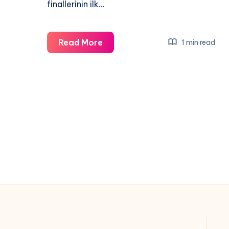
finallerinin ilk…
[
Read More
1 min read
Matbet
TV
canli
]
Liverpool
Villarreal
maçı
canli
izle,
Exxen
spor
şifresiz
canli