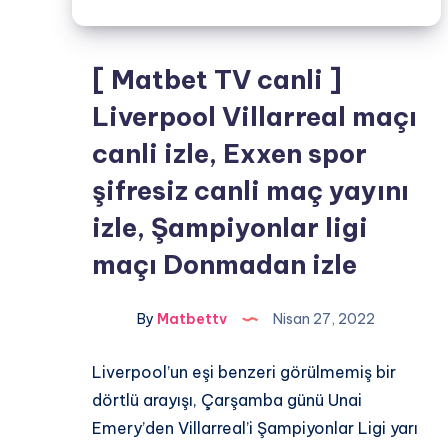
[ Matbet TV canli ]
Liverpool Villarreal maçı
canli izle, Exxen spor
şifresiz canli maç yayını
izle, Şampiyonlar ligi
maçı Donmadan izle
By
Matbettv
Nisan 27, 2022
Liverpool’un eşi benzeri görülmemiş bir
dörtlü arayışı, Çarşamba günü Unai
Emery’den Villarreal’i Şampiyonlar Ligi yarı