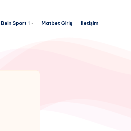
Bein Sport 1
Matbet Giriş
iletişim