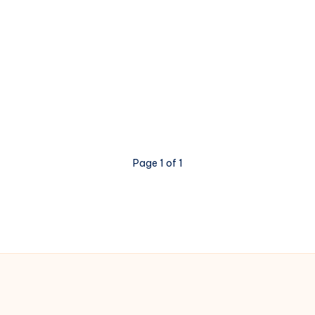
Page 1 of 1