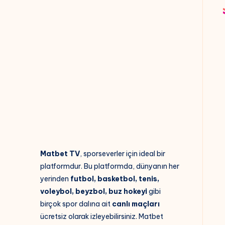
maç
yayını
izle,
Şampiyonlar
ligi
maçı
Donmadan
izle
Matbet TV
, sporseverler için ideal bir
platformdur. Bu platformda, dünyanın her
yerinden
futbol, basketbol, tenis,
voleybol, beyzbol, buz hokeyi
gibi
birçok spor dalına ait
canlı maçları
ücretsiz olarak izleyebilirsiniz. Matbet