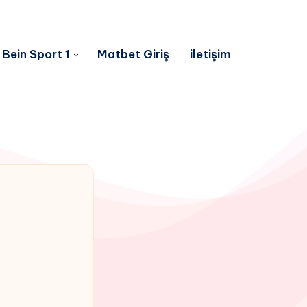
Bein Sport 1
Matbet Giriş
iletişim