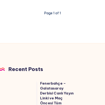
Page 1 of 1
Recent Posts
Fenerbahçe –
Fenerbahçe
Galatasaray
–
Derbisi Canlı Yayın
Galatasaray
Linki ve Maç
Öncesi Tüm
Derbisi