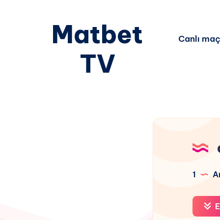
Matbet
Canlı maç
TV
1
Ar
E