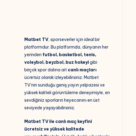
Matbet TV
, sporseverler için ideal bir
platformdur. Bu platformda, dünyanın her
yerinden
futbol, basketbol, tenis,
voleybol, beyzbol, buz hokeyi
gibi
birçok spor dalına ait
canlı maçları
ücretsiz olarak izleyebilirsiniz. Matbet
TV’nin sunduğu geniş yayın yelpazesi ve
yüksek kaliteli görüntüleme deneyimiyle, en
sevdiğiniz sporların heyecanını en üst
seviyede yaşayabilirsiniz.
Matbet TV ile canlı maç keyfini
ücretsiz ve yüksek kalitede