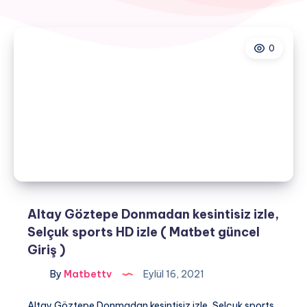
0
Altay Göztepe Donmadan kesintisiz izle,
Selçuk sports HD izle ( Matbet güncel
Giriş )
By
Matbettv
Eylül 16, 2021
Altay Göztepe Donmadan kesintisiz izle, Selçuk sports