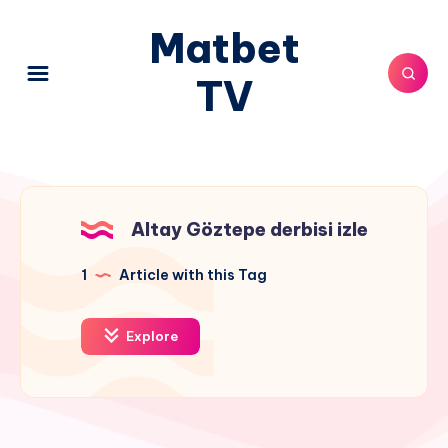
Matbet
TV
Altay Göztepe derbisi izle
1
Article with this Tag
Explore