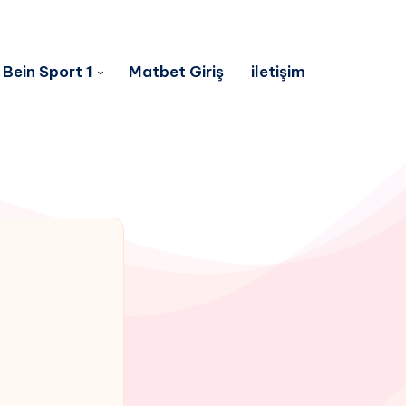
Bein Sport 1
Matbet Giriş
iletişim