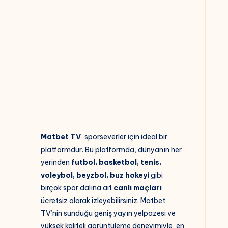
cani
maç
izle
Matbet TV
, sporseverler için ideal bir
platformdur. Bu platformda, dünyanın her
yerinden
futbol, basketbol, tenis,
voleybol, beyzbol, buz hokeyi
gibi
birçok spor dalına ait
canlı maçları
ücretsiz olarak izleyebilirsiniz. Matbet
TV’nin sunduğu geniş yayın yelpazesi ve
yüksek kaliteli görüntüleme deneyimiyle, en