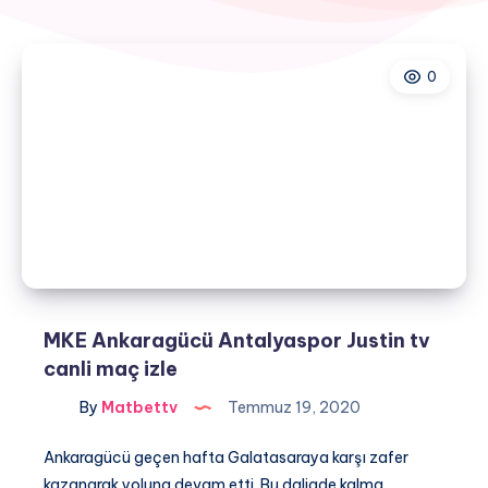
0
MKE Ankaragücü Antalyaspor Justin tv
canli maç izle
By
Matbettv
Temmuz 19, 2020
Ankaragücü geçen hafta Galatasaraya karşı zafer
kazanarak yoluna devam etti. Bu daligde kalma