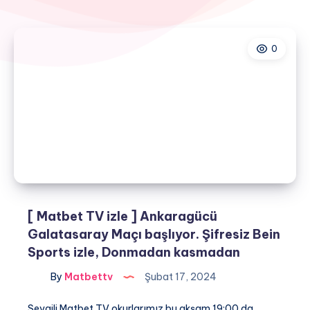
0
[ Matbet TV izle ] Ankaragücü
Galatasaray Maçı başlıyor. Şifresiz Bein
Sports izle, Donmadan kasmadan
By
Matbettv
Şubat 17, 2024
Sevgili Matbet TV okurlarımız bu akşam 19:00 da