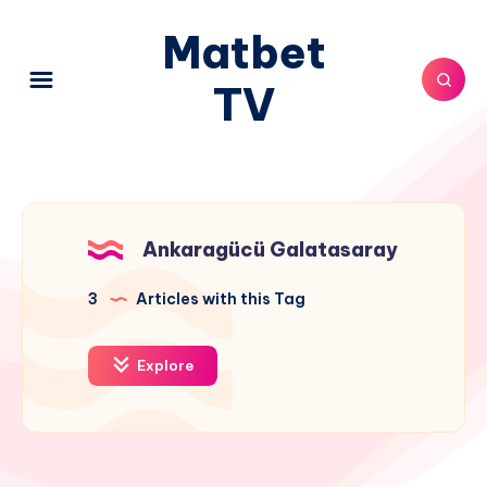
Matbet
TV
Ankaragücü Galatasaray
3
Articles with this Tag
Explore