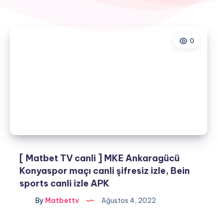
0
[ Matbet TV canli ] MKE Ankaragücü
Konyaspor maçı canli şifresiz izle, Bein
sports canli izle APK
By
Matbettv
Ağustos 4, 2022