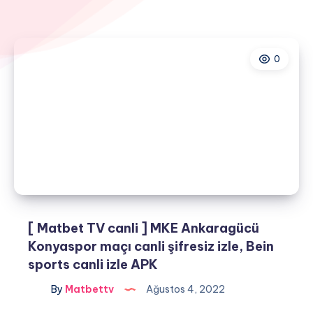
0
[ Matbet TV canli ] MKE Ankaragücü
Konyaspor maçı canli şifresiz izle, Bein
sports canli izle APK
By
Matbettv
Ağustos 4, 2022