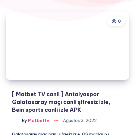
0
[ Matbet TV canli ] Antalyaspor
Galatasaray maçı canli şifresiz izle,
Bein sports canli izle APK
By
Matbettv
Ağustos 3, 2022
Galatasaray maçlarını şifresiz izle, GS maçların ı