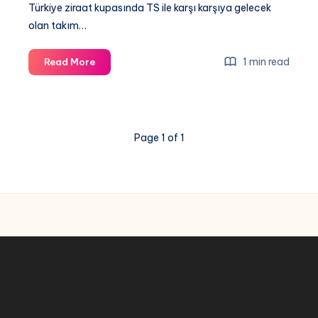
Türkiye ziraat kupasında TS ile karşı karşıya gelecek
olan takım…
Antalyaspor
1 min read
Read More
Başakşehir
FK
Matbet
tv
Page 1 of 1
bein
sport
1
izle
HD