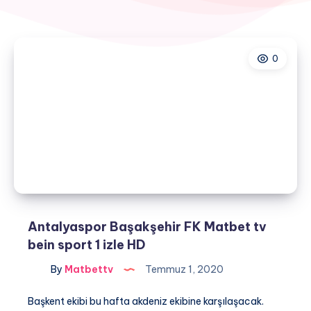
0
Antalyaspor Başakşehir FK Matbet tv
bein sport 1 izle HD
By
Matbettv
Temmuz 1, 2020
Başkent ekibi bu hafta akdeniz ekibine karşılaşacak.