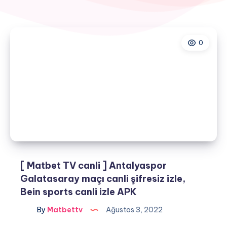
0
[ Matbet TV canli ] Antalyaspor
Galatasaray maçı canli şifresiz izle,
Bein sports canli izle APK
By
Matbettv
Ağustos 3, 2022