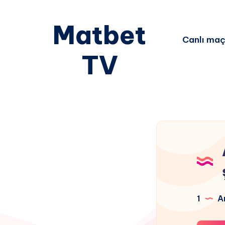
Matbet
Canlı maç
TV
1
Ar