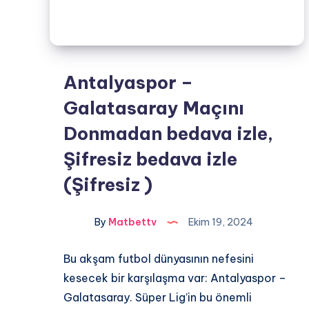
Antalyaspor –
Galatasaray Maçını
Donmadan bedava izle,
Şifresiz bedava izle
(Şifresiz )
By
Matbettv
Ekim 19, 2024
Bu akşam futbol dünyasının nefesini
kesecek bir karşılaşma var: Antalyaspor –
Galatasaray. Süper Lig’in bu önemli