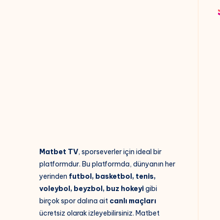
Matbet TV
, sporseverler için ideal bir
platformdur. Bu platformda, dünyanın her
yerinden
futbol, basketbol, tenis,
voleybol, beyzbol, buz hokeyi
gibi
birçok spor dalına ait
canlı maçları
ücretsiz olarak izleyebilirsiniz. Matbet