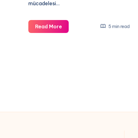
mücadelesi…
Antalyaspor
Read More
5 min read
–
Galatasaray
Maçını
Donmadan
bedava
izle,
Şifresiz
bedava
izle
(Şifresiz
)