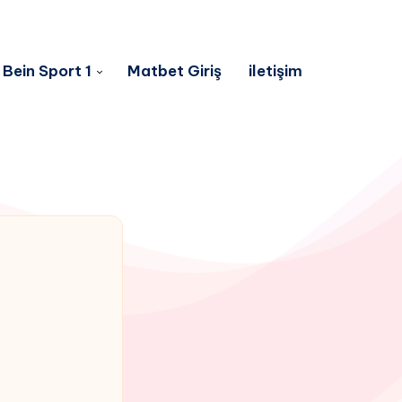
Bein Sport 1
Matbet Giriş
iletişim