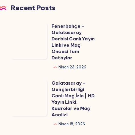
Recent Posts
Fenerbahçe –
Fenerbahçe
Galatasaray
–
Derbisi Canlı Yayın
Galatasaray
Linki ve Maç
Öncesi Tüm
Derbisi
Detaylar
Canlı
Nisan 23, 2026
Yayın
Linki
Galatasaray –
Galatasaray
ve
Gençlerbirliği
–
Maç
Canlı Maç İzle | HD
Gençlerbirliği
Yayın Linki,
Öncesi
Kadrolar ve Maç
Canlı
Tüm
Analizi
Maç
Detaylar
Nisan 18, 2026
İzle
|