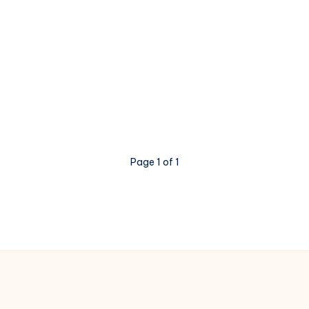
Page 1 of 1