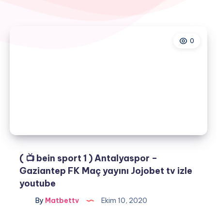
0
( 📺 bein sport 1 ) Antalyaspor –
Gaziantep FK Maç yayını Jojobet tv izle
youtube
By
Matbettv
Ekim 10, 2020