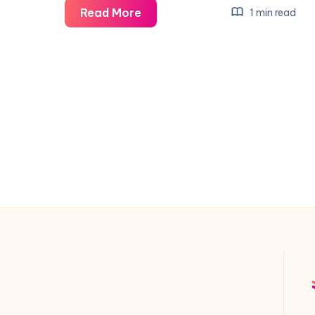
[
Read More
1 min read
Matbet
TV
]
Antalyaspor
Trabzonspor
maçı
izle,
Bein
sports
HD
izle
Selçuk
Sports