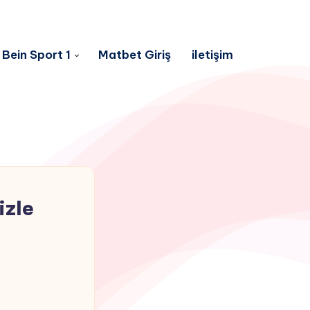
Bein Sport 1
Matbet Giriş
iletişim
izle