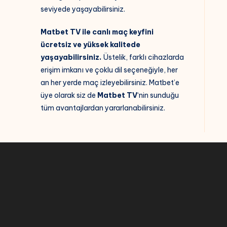
seviyede yaşayabilirsiniz.
Matbet TV ile canlı maç keyfini
ücretsiz ve yüksek kalitede
yaşayabilirsiniz.
Üstelik, farklı cihazlarda
erişim imkanı ve çoklu dil seçeneğiyle, her
an her yerde maç izleyebilirsiniz. Matbet’e
üye olarak siz de
Matbet TV
‘nin sunduğu
tüm avantajlardan yararlanabilirsiniz.