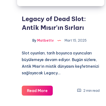
Legacy of Dead Slot:
Antik Mısır’ın Sırları
By
Matbettv
Mart 15, 2025
Slot oyunları, tarih boyunca oyuncuları
büyülemeye devam ediyor. Bugün sizlere,
Antik Mısır’ın mistik dünyasını keşfetmenizi
sağlayacak Legacy…
Legacy
Read More
2 min read
of
Dead