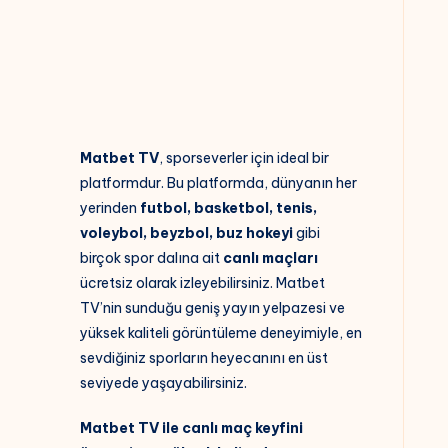
Matbet TV
, sporseverler için ideal bir
platformdur. Bu platformda, dünyanın her
yerinden
futbol, basketbol, tenis,
voleybol, beyzbol, buz hokeyi
gibi
birçok spor dalına ait
canlı maçları
ücretsiz olarak izleyebilirsiniz. Matbet
TV’nin sunduğu geniş yayın yelpazesi ve
yüksek kaliteli görüntüleme deneyimiyle, en
sevdiğiniz sporların heyecanını en üst
seviyede yaşayabilirsiniz.
Matbet TV ile canlı maç keyfini