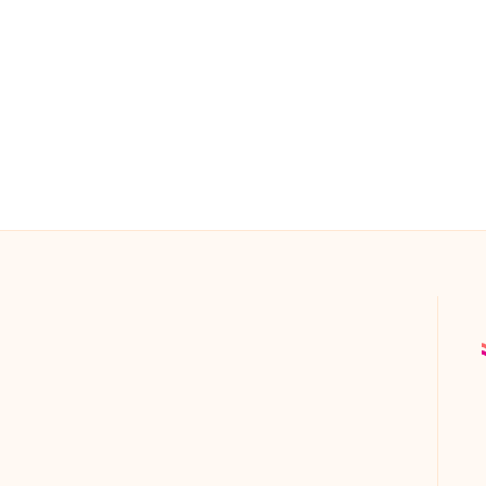
Slot:
Antik
Mısır’ın
Sırları