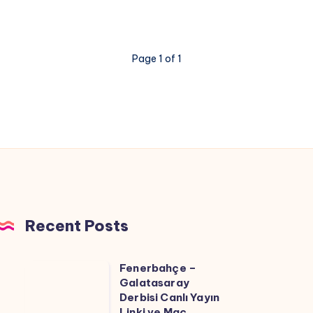
Page 1 of 1
Recent Posts
Fenerbahçe –
Fenerbahçe
Galatasaray
–
Derbisi Canlı Yayın
Galatasaray
Linki ve Maç