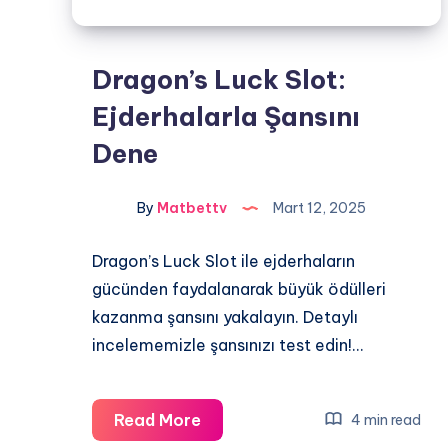
Dragon’s Luck Slot:
Ejderhalarla Şansını
Dene
By
Matbettv
Mart 12, 2025
Dragon’s Luck Slot ile ejderhaların
gücünden faydalanarak büyük ödülleri
kazanma şansını yakalayın. Detaylı
incelememizle şansınızı test edin!…
Dragon’s
Read More
4 min read
Luck