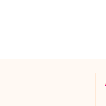
Slot:
Ejderhalarla
Şansını
Dene