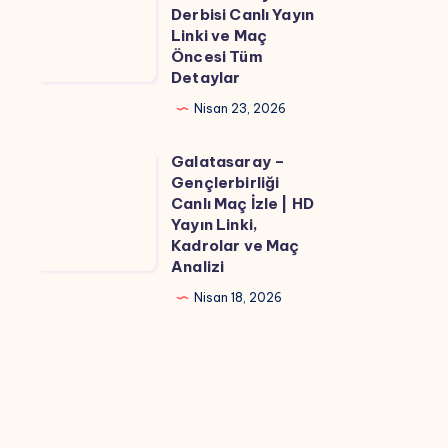
–
Derbisi Canlı Yayın
Galatasaray
Linki ve Maç
Öncesi Tüm
Derbisi
Detaylar
Canlı
Nisan 23, 2026
Yayın
Linki
Galatasaray –
Galatasaray
ve
Gençlerbirliği
–
Maç
Canlı Maç İzle | HD
Gençlerbirliği
Yayın Linki,
Öncesi
Kadrolar ve Maç
Canlı
Tüm
Analizi
Maç
Detaylar
Nisan 18, 2026
İzle
|
HD
Yayın
Linki,
Kadrolar