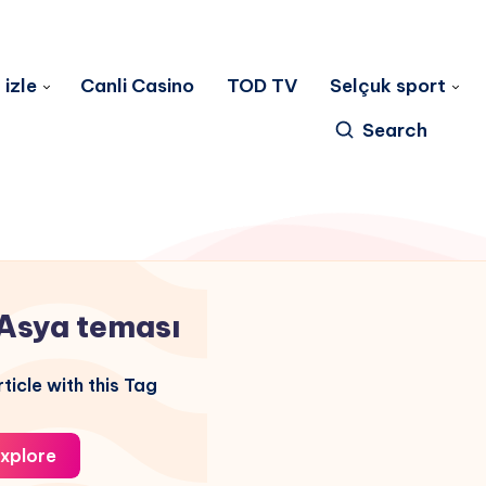
 izle
Canli Casino
TOD TV
Selçuk sport
Search
Asya teması
ticle with this Tag
xplore