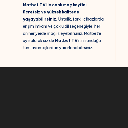
Matbet TV ile canlı maç keyfini
ücretsiz ve yüksek kalitede
yaşayabilirsiniz.
Üstelik, farklı cihazlarda
erişim imkanı ve çoklu dil seçeneğiyle, her
an her yerde maç izleyebilirsiniz. Matbet’e
üye olarak siz de
Matbet TV
‘nin sunduğu
tüm avantajlardan yararlanabilirsiniz.