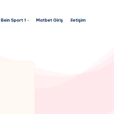
Bein Sport 1
Matbet Giriş
iletişim