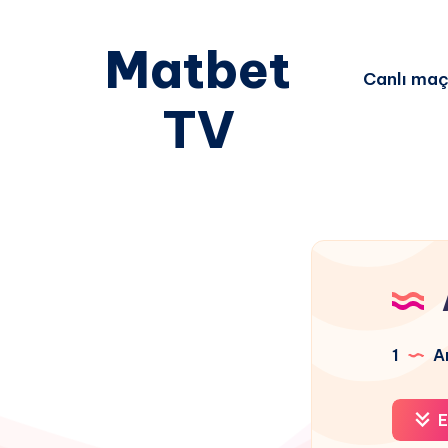
Matbet
Canlı maç
TV
1
Ar
E