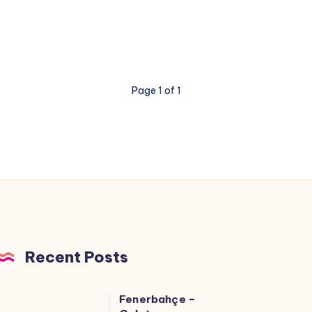
Page 1 of 1
Recent Posts
Fenerbahçe –
Fenerbahçe