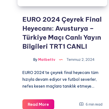
EURO 2024 Çeyrek Final
Heyecanı: Avusturya –
Türkiye Maçı Canlı Yayın
Bilgileri TRT1 CANLI
By
Matbettv
Temmuz 2, 2024
EURO 2024’te çeyrek final heyecanı tüm
hızıyla devam ediyor ve futbol severler,
nefes kesen maçlara tanıklık etmeye…
EURO
Read More
6 min read