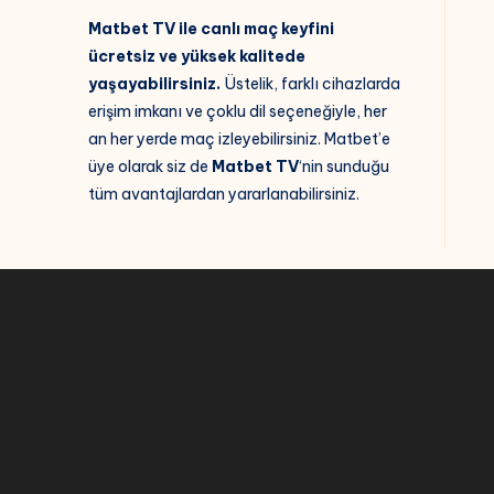
Matbet TV ile canlı maç keyfini
ücretsiz ve yüksek kalitede
yaşayabilirsiniz.
Üstelik, farklı cihazlarda
erişim imkanı ve çoklu dil seçeneğiyle, her
an her yerde maç izleyebilirsiniz. Matbet’e
üye olarak siz de
Matbet TV
‘nin sunduğu
tüm avantajlardan yararlanabilirsiniz.