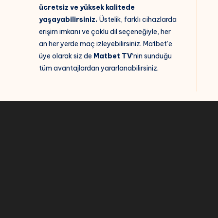
ücretsiz ve yüksek kalitede
yaşayabilirsiniz.
Üstelik, farklı cihazlarda
erişim imkanı ve çoklu dil seçeneğiyle, her
an her yerde maç izleyebilirsiniz. Matbet’e
üye olarak siz de
Matbet TV
‘nin sunduğu
tüm avantajlardan yararlanabilirsiniz.