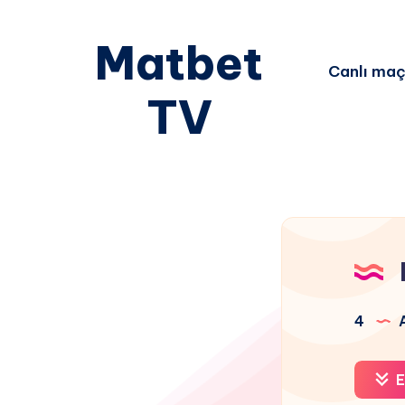
Matbet
Canlı maç
TV
4
A
E