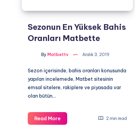
Sezonun En Yüksek Bahis
Oranları Matbette
By
Matbettv
Aralık 3, 2019
Sezon içerisinde, bahis oranları konusunda
yapılan incelemede, Matbet sitesinin
emsal sitelere, rakiplere ve piyasada var
olan bütün…
Sezonun
Read More
2 min read
En