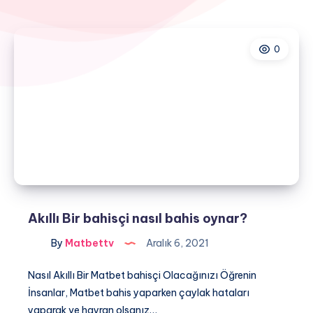
0
Akıllı Bir bahisçi nasıl bahis oynar?
By
Matbettv
Aralık 6, 2021
Nasıl Akıllı Bir Matbet bahisçi Olacağınızı Öğrenin
İnsanlar, Matbet bahis yaparken çaylak hataları
yaparak ve hayran olsanız…