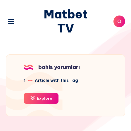
Matbet
TV
bahis yorumları
1
Article with this Tag
Explore