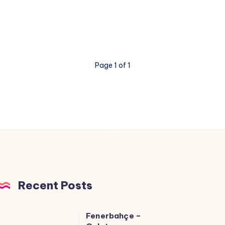
Page 1 of 1
Recent Posts
Fenerbahçe –
Fenerbahçe