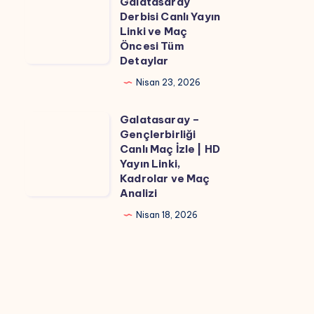
Galatasaray
–
Derbisi Canlı Yayın
Galatasaray
Linki ve Maç
Öncesi Tüm
Derbisi
Detaylar
Canlı
Nisan 23, 2026
Yayın
Linki
Galatasaray –
Galatasaray
ve
Gençlerbirliği
–
Maç
Canlı Maç İzle | HD
Gençlerbirliği
Yayın Linki,
Öncesi
Kadrolar ve Maç
Canlı
Tüm
Analizi
Maç
Detaylar
Nisan 18, 2026
İzle
|
HD
Yayın
Linki,