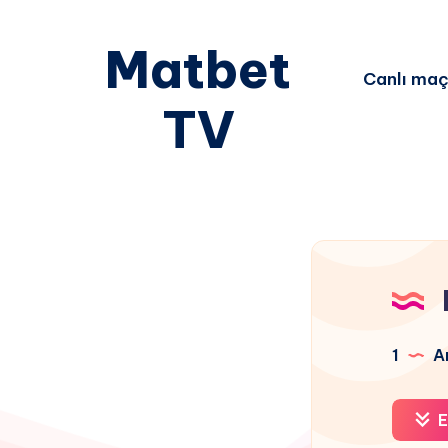
Matbet
Canlı maç
TV
1
Ar
E