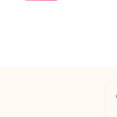
Justin
tv
izle
]
Başakşehir
FK
–
Denizlispor
maçı
şifresi
izle
–
Şifresiz
maç
keyfi