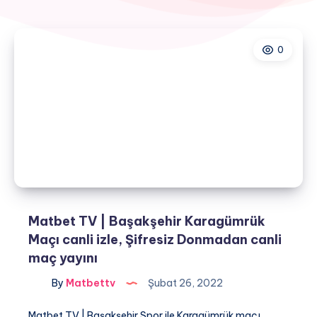
0
Matbet TV | Başakşehir Karagümrük
Maçı canli izle, Şifresiz Donmadan canli
maç yayını
By
Matbettv
Şubat 26, 2022
Matbet TV | Başakşehir Spor ile Karagümrük maçı