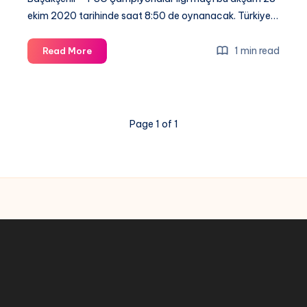
ekim 2020 tarihinde saat 8:50 de oynanacak. Türkiye…
Başakşehir
1 min read
Read More
–
PSG
Şampiyonalar
ligi
Page 1 of 1
maçı
şifresiz
izle,
Bein
sport
1
HD,
Donmadan
izle