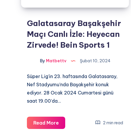
Galatasaray Başakşehir
Maçı Canlı İzle: Heyecan
Zirvede! Bein Sports 1
By
Matbettv
Şubat 10, 2024
Süper Lig’in 23. haftasında Galatasaray,
Nef Stadyumu’nda Başakşehir konuk
ediyor. 28 Ocak 2024 Cumartesi günü
saat 19.00’da…
Galatasaray
Read More
2 min read
Başakşehir