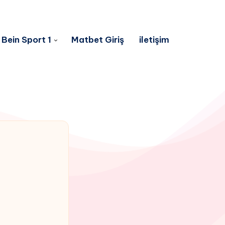
Bein Sport 1
Matbet Giriş
iletişim