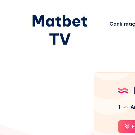
Matbet
Canlı maç
TV
1
Ar
E