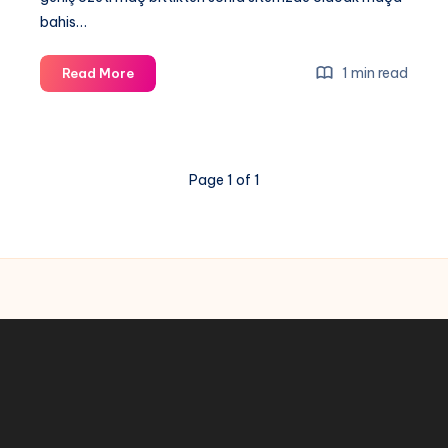
bahis…
BB
1 min read
Read More
Erzurumspor
–
Çaykur
Rizespor
Page 1 of 1
canli
maç
izle