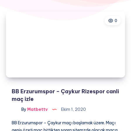
0
BB Erzurumspor – Çaykur Rizespor canli
maç izle
By
Matbettv
Ekim 1, 2020
BB Erzurumspor – Çaykur maçı başlamak üzere. Maçı
geniş özeti maç bittikten sonra sitemzde olacak maça