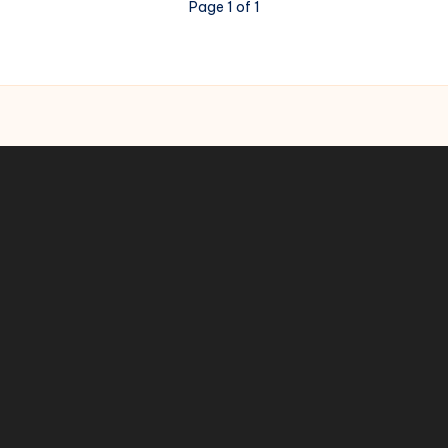
Page 1 of 1
Kazançlar