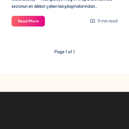
sezonun en dikkat çeken karşılaşmalarından…
TRT
9 min read
Read More
1
CANLI
Yayın:
Galatasaray
Page 1 of 1
Young
Boys
Maçı
Canlı
İzle