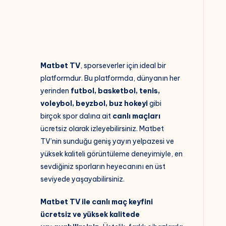
Matbet TV
, sporseverler için ideal bir
platformdur. Bu platformda, dünyanın her
yerinden
futbol, basketbol, tenis,
voleybol, beyzbol, buz hokeyi
gibi
birçok spor dalına ait
canlı maçları
ücretsiz olarak izleyebilirsiniz. Matbet
TV’nin sunduğu geniş yayın yelpazesi ve
yüksek kaliteli görüntüleme deneyimiyle, en
sevdiğiniz sporların heyecanını en üst
seviyede yaşayabilirsiniz.
Matbet TV ile canlı maç keyfini
ücretsiz ve yüksek kalitede