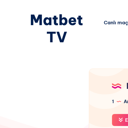
Matbet
Canlı maç
TV
1
Ar
E