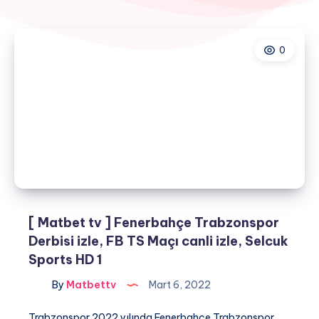
0
[ Matbet tv ] Fenerbahçe Trabzonspor
Derbisi izle, FB TS Maçı canli izle, Selcuk
Sports HD 1
By
Matbettv
Mart 6, 2022
Trabzonspor 2022 yılında Fenerbahçe Trabzonspor