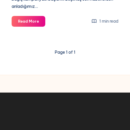
anladığımız…
Denizlispor
1 min read
Read More
–
Beşiktaş
Bein
Sport
Page 1 of 1
şifresiz
izle
–
Matbettv.com