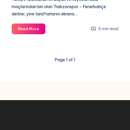
maçlarından biri olan Trabzonspor – Fenerbahçe
derbisi, yine taraftarlarını ekrana…
Trabzonspor
6 min read
Read More
–
Fenerbahçe
Derbi
Maçı
Page 1 of 1
Şifresiz
Canlı
İzle,
Donmadan
Bedava
İzle,
Selçuk
Sports
HD
İzle
Bein