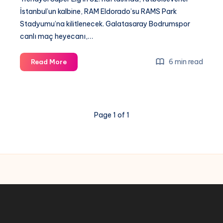
İstanbul’un kalbine, RAM Eldorado’su RAMS Park
Stadyumu’na kilitlenecek. Galatasaray Bodrumspor
canlı maç heyecanı,…
Galatasaray
6 min read
Read More
–
Bodrumspor
Maçı
Canlı
Page 1 of 1
İzle:
Taraftarium24
Şifresiz
Yayın
Detayları