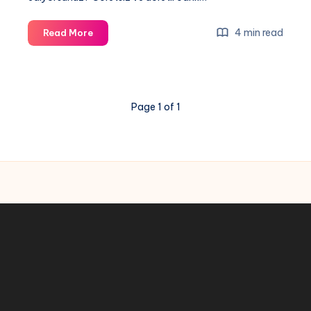
Canlı
4 min read
Read More
maç
yayını
ücretli
mi?
Page 1 of 1